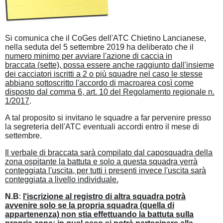
Si comunica che il CoGes dell'ATC Chietino Lancianese,
nella seduta del 5 settembre 2019 ha deliberato che il
numero minimo per avviare l'azione di caccia in
braccata (sette), possa essere anche raggiunto dall'insieme
dei cacciatori iscritti a 2 o più squadre nel caso le stesse
abbiano sottoscritto l'accordo di macroarea così come
disposto dal comma 6, art. 10 del Regolamento regionale n.
1/2017
.
A tal proposito si invitano le squadre a far pervenire presso
la segreteria dell'ATC eventuali accordi entro il mese di
settembre.
Il verbale di braccata sarà compilato dal caposquadra della
zona ospitante la battuta e solo a questa squadra verrà
conteggiata l'uscita, per tutti i presenti invece l'uscita sarà
conteggiata a livello individuale.
N.B
:
l'iscrizione al registro di altra squadra potrà
avvenire solo se la propria squadra (quella di
appartenenza) non stia effettuando la battuta sulla