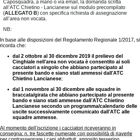
Caposquadra, a mano o via email, la domanda scritta
all’ATC Chietino - Lancianese sul modulo precompilato
(
ALLEGATO B
) con specifica richiesta di assegnazione
all’area non vocata.
NB:
In base alle disposizioni del Regolamento Regionale 1/2017, si
ricorda che:
dal 2 ottobre al 30 dicembre 2019 il prelievo del
Cinghiale nell’area non vocata è consentito ai soli
cacciatori a singolo che abbiano partecipato al
presente bando e siano stati ammessi dall’ATC
Chietino Lancianese
;
dal 1 novembre al 30 dicembre alle squadre in
braccata/girata che abbiano partecipato al presente
bando e siano stati ammesse dall’ATC Chietino
Lancianese secondo un programma/calendario delle
uscite successivamente comunicato dall’ATC alle
squadre ammesse.
Al momento dell'iscrizione i cacciatori riceveranno in
consegna: n. tre fascette numerate con possibilità di riaverle
per contrassegnare i capi abbattuti, apposito tesserino