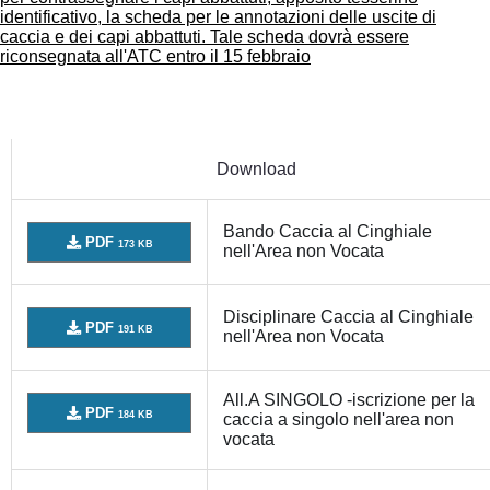
identificativo, la scheda per le annotazioni delle uscite di
caccia e dei capi abbattuti. Tale scheda dovrà essere
riconsegnata all'ATC entro il 15 febbraio
Download
Bando Caccia al Cinghiale
PDF
173 KB
nell'Area non Vocata
Disciplinare Caccia al Cinghiale
PDF
191 KB
nell'Area non Vocata
All.A SINGOLO -iscrizione per la
PDF
184 KB
caccia a singolo nell'area non
vocata