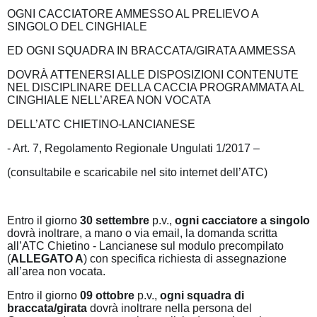
OGNI CACCIATORE AMMESSO AL PRELIEVO A
SINGOLO DEL CINGHIALE
ED OGNI SQUADRA IN BRACCATA/GIRATA AMMESSA
DOVRÀ ATTENERSI ALLE DISPOSIZIONI CONTENUTE
NEL DISCIPLINARE DELLA CACCIA PROGRAMMATA AL
CINGHIALE NELL’AREA NON VOCATA
DELL’ATC CHIETINO-LANCIANESE
- Art. 7, Regolamento Regionale Ungulati 1/2017 –
(consultabile e scaricabile nel sito internet dell’ATC)
Entro il giorno
30 settembre
p.v.,
ogni cacciatore a singolo
dovrà inoltrare, a mano o via email, la domanda scritta
all’ATC Chietino - Lancianese sul modulo precompilato
(
ALLEGATO A
) con specifica richiesta di assegnazione
all’area non vocata.
Entro il giorno
09 ottobre
p.v.,
ogni squadra
di
braccata/girata
dovrà inoltrare nella persona del