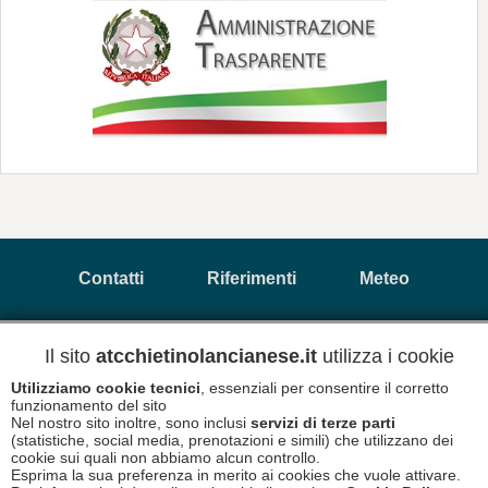
Contatti
Riferimenti
Meteo
Newsletter
Informativa Privacy
Il sito
atcchietinolancianese.it
utilizza i cookie
Utilizziamo cookie tecnici
, essenziali per consentire il corretto
funzionamento del sito
Copyright © 2026 A.T.C. Chietino Lancianese - P.Iva
Nel nostro sito inoltre, sono inclusi
servizi di terze parti
93017880696
(statistiche, social media, prenotazioni e simili) che utilizzano dei
cookie sui quali non abbiamo alcun controllo.
Esprima la sua preferenza in merito ai cookies che vuole attivare.
Informativa Cookies
Disclaimer