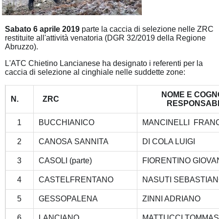
Sabato 6 aprile 2019
parte la caccia di selezione nelle ZRC
restituite all'attività venatoria (DGR 32/2019 della Regione
Abruzzo).
L'ATC Chietino Lancianese ha designato i referenti per la
caccia di selezione al cinghiale nelle suddette zone:
NOME E COG
N.
ZRC
RESPONSAB
1
BUCCHIANICO
MANCINELLI 
2
CANOSA SANNITA
DI COLA LUIGI
3
CASOLI (parte)
FIORENTINO GIOV
4
CASTELFRENTANO
NASUTI SEBASTIA
5
GESSOPALENA
ZINNI ADRIANO
6
LANCIANO
MATTUCCI TOMMA