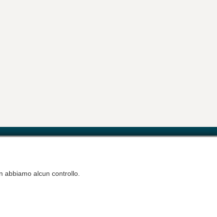
ativa Privacy
non abbiamo alcun controllo.
Informativa Cookies
Disclaimer