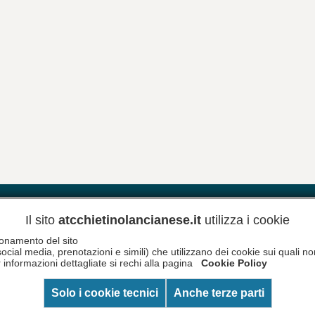
Riferimenti
Meteo
Newsletter
Inform
Il sito
atcchietinolancianese.it
utilizza i cookie
zionamento del sito
social media, prenotazioni e simili) che utilizzano dei cookie sui quali 
 informazioni dettagliate si rechi alla pagina
Cookie Policy
Solo i cookie tecnici
Anche terze parti