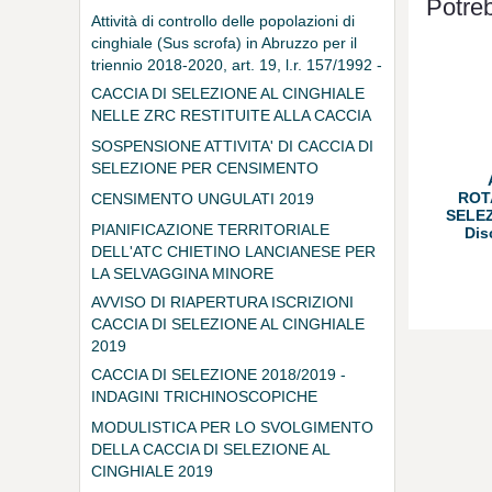
Potreb
Attività di controllo delle popolazioni di
cinghiale (Sus scrofa) in Abruzzo per il
triennio 2018-2020, art. 19, l.r. 157/1992 -
art. 44, l.r. 10/2004.
CACCIA DI SELEZIONE AL CINGHIALE
NELLE ZRC RESTITUITE ALLA CACCIA
SOSPENSIONE ATTIVITA' DI CACCIA DI
SELEZIONE PER CENSIMENTO
ROT
CENSIMENTO UNGULATI 2019
SELEZ
PIANIFICAZIONE TERRITORIALE
Dis
DELL'ATC CHIETINO LANCIANESE PER
LA SELVAGGINA MINORE
(lepre,fagiano,starna,coturnice,
AVVISO DI RIAPERTURA ISCRIZIONI
volpe,corvidi e migratoria)
CACCIA DI SELEZIONE AL CINGHIALE
2019
CACCIA DI SELEZIONE 2018/2019 -
INDAGINI TRICHINOSCOPICHE
MODULISTICA PER LO SVOLGIMENTO
DELLA CACCIA DI SELEZIONE AL
CINGHIALE 2019