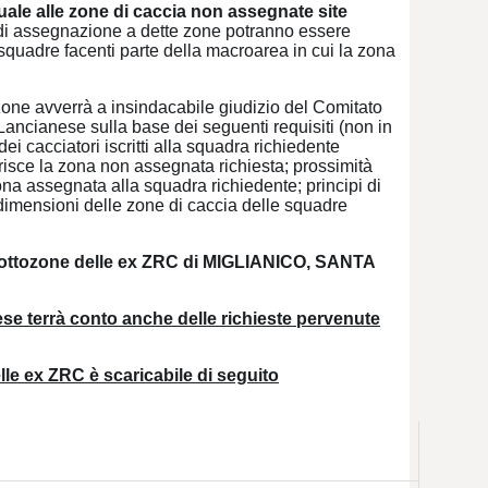
le alle zone di caccia non assegnate site
 di assegnazione a dette zone potranno essere
squadre facenti parte della macroarea in cui la zona
one avverrà a insindacabile giudizio del Comitato
Lancianese sulla base dei seguenti requisiti (non in
i cacciatori iscritti alla squadra richiedente
risce la zona non assegnata richiesta; prossimità
ona assegnata alla squadra richiedente; principi di
 dimensioni delle zone di caccia delle squadre
e sottozone delle ex ZRC di MIGLIANICO, SANTA
ese terrà conto anche delle richieste pervenute
lle ex ZRC è scaricabile di seguito