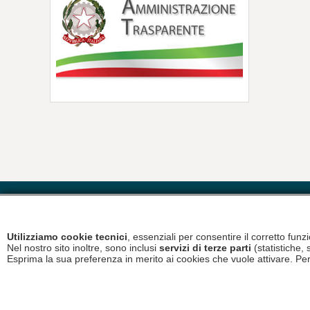
Contatti
Utilizziamo cookie tecnici
, essenziali per consentire il corretto fun
Nel nostro sito inoltre, sono inclusi
servizi di terze parti
(statistiche, 
Copyright © 2026 A.T.C. Chietino Lancianese - P.Iva 93017880696
Esprima la sua preferenza in merito ai cookies che vuole attivare. Per