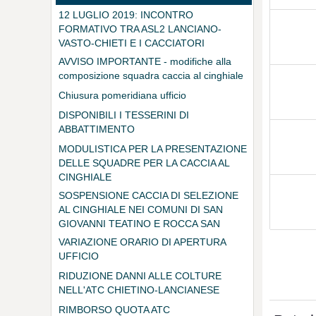
ALL'INTERNO DELL'AREA VOCATA
12 LUGLIO 2019: INCONTRO
FORMATIVO TRA ASL2 LANCIANO-
VASTO-CHIETI E I CACCIATORI
DELL'ATC CHIETINO LANCIANESE
AVVISO IMPORTANTE - modifiche alla
composizione squadra caccia al cinghiale
Chiusura pomeridiana ufficio
DISPONIBILI I TESSERINI DI
ABBATTIMENTO
MODULISTICA PER LA PRESENTAZIONE
DELLE SQUADRE PER LA CACCIA AL
CINGHIALE
SOSPENSIONE CACCIA DI SELEZIONE
AL CINGHIALE NEI COMUNI DI SAN
GIOVANNI TEATINO E ROCCA SAN
GIOVANNI
VARIAZIONE ORARIO DI APERTURA
UFFICIO
RIDUZIONE DANNI ALLE COLTURE
NELL'ATC CHIETINO-LANCIANESE
RIMBORSO QUOTA ATC