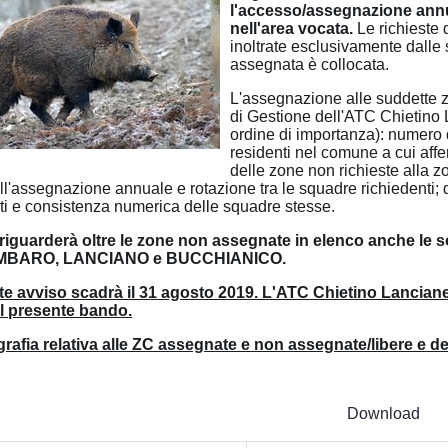
l'accesso/assegnazione annua
nell'area vocata.
Le richieste
inoltrate esclusivamente dalle 
assegnata è collocata.
L'assegnazione alle suddette z
di Gestione dell'ATC Chietino 
ordine di importanza): numero de
residenti nel comune a cui affe
delle zone non richieste alla z
ll'assegnazione annuale e rotazione tra le squadre richiedenti;
ti e consistenza numerica delle squadre stesse.
 riguarderà oltre le zone non assegnate in elenco anche l
IMBARO, LANCIANO e BUCCHIANICO.
nte avviso scadrà il 31 agosto 2019. L'ATC Chietino Lancian
l presente bando.
grafia relativa alle ZC assegnate e non assegnate/libere e de
Download