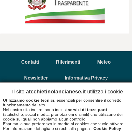
Contatti
Riferimenti
Meteo
Newsletter
Informativa Privacy
Il sito
atcchietinolancianese.it
utilizza i cookie
Copyright © 2026 A.T.C. Chietino Lancianese - P.Iva
Utilizziamo cookie tecnici
, essenziali per consentire il corretto
93017880696
funzionamento del sito
Nel nostro sito inoltre, sono inclusi
servizi di terze parti
(statistiche, social media, prenotazioni e simili) che utilizzano dei
Informativa Cookies
Disclaimer
cookie sui quali non abbiamo alcun controllo.
Esprima la sua preferenza in merito ai cookies che vuole attivare.
Per informazioni dettagliate si rechi alla pagina
Cookie Policy