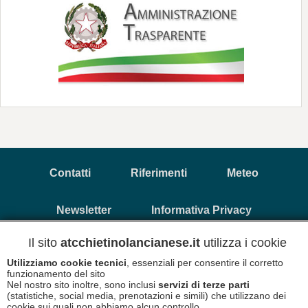
Contatti
Riferimenti
Meteo
Newsletter
Informativa Privacy
Il sito
atcchietinolancianese.it
utilizza i cookie
Copyright © 2026 A.T.C. Chietino Lancianese - P.Iva
Utilizziamo cookie tecnici
, essenziali per consentire il corretto
93017880696
funzionamento del sito
Nel nostro sito inoltre, sono inclusi
servizi di terze parti
(statistiche, social media, prenotazioni e simili) che utilizzano dei
Informativa Cookies
Disclaimer
cookie sui quali non abbiamo alcun controllo.