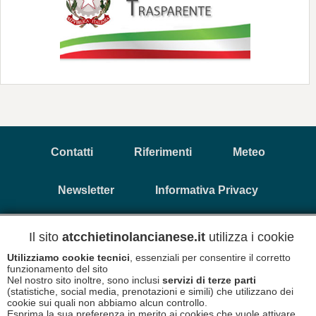
Contatti
Riferimenti
Meteo
Newsletter
Informativa Privacy
Il sito
atcchietinolancianese.it
utilizza i cookie
Copyright © 2026 A.T.C. Chietino Lancianese - P.Iva
93017880696
Utilizziamo cookie tecnici
, essenziali per consentire il corretto
funzionamento del sito
Nel nostro sito inoltre, sono inclusi
servizi di terze parti
Informativa Cookies
Disclaimer
(statistiche, social media, prenotazioni e simili) che utilizzano dei
cookie sui quali non abbiamo alcun controllo.
Esprima la sua preferenza in merito ai cookies che vuole attivare.