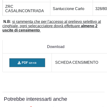
ZRC
Santuccione Carlo
328/8
CASALINCONTRADA
N.B:
si rammenta che per l'accesso al prelievo selettivo al
cinghiale, ogni selecacciatore dovrà effettuare
almeno 2
uscite di censimento
Download
SCHEDA CENSIMENTO
PDF
629 KB
Potrebbe interessarti anche