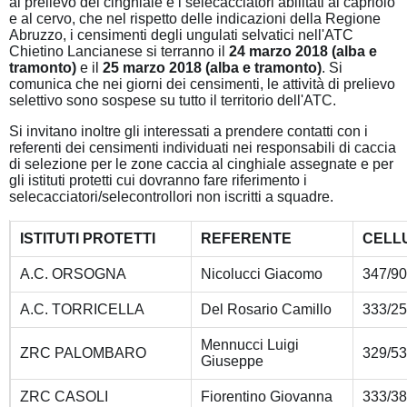
al prelievo del cinghiale e i selecacciatori abilitati al capriolo
e al cervo, che nel rispetto delle indicazioni della Regione
Abruzzo, i censimenti degli ungulati selvatici nell'ATC
Chietino Lancianese si terranno il
24 marzo 2018 (alba e
tramonto)
e il
25 marzo 2018 (alba e tramonto)
. Si
comunica che nei giorni dei censimenti, le attività di prelievo
selettivo sono sospese su tutto il territorio dell'ATC.
Si invitano inoltre gli interessati a prendere contatti con i
referenti dei censimenti individuati nei responsabili di caccia
di selezione per le zone caccia al cinghiale assegnate e per
gli istituti protetti cui dovranno fare riferimento i
selecacciatori/selecontrollori non iscritti a squadre.
ISTITUTI PROTETTI
REFERENTE
CELL
A.C. ORSOGNA
Nicolucci Giacomo
347/9
A.C. TORRICELLA
Del Rosario Camillo
333/2
Mennucci Luigi
ZRC PALOMBARO
329/5
Giuseppe
ZRC CASOLI
Fiorentino Giovanna
333/3