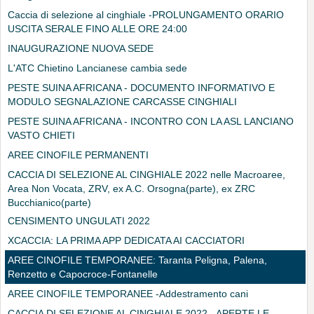
Caccia di selezione al cinghiale -PROLUNGAMENTO ORARIO
USCITA SERALE FINO ALLE ORE 24:00
INAUGURAZIONE NUOVA SEDE
L'ATC Chietino Lancianese cambia sede
PESTE SUINA AFRICANA - DOCUMENTO INFORMATIVO E
MODULO SEGNALAZIONE CARCASSE CINGHIALI
PESTE SUINA AFRICANA - INCONTRO CON LA ASL LANCIANO
VASTO CHIETI
AREE CINOFILE PERMANENTI
CACCIA DI SELEZIONE AL CINGHIALE 2022 nelle Macroaree,
Area Non Vocata, ZRV, ex A.C. Orsogna(parte), ex ZRC
Bucchianico(parte)
CENSIMENTO UNGULATI 2022
XCACCIA: LA PRIMA APP DEDICATA AI CACCIATORI
AREE CINOFILE TEMPORANEE: Taranta Peligna, Palena,
Renzetto e Capocroce-Fontanelle
AREE CINOFILE TEMPORANEE -Addestramento cani
CACCIA DI SELEZIONE AL CINGHIALE 2022 - APERTE LE