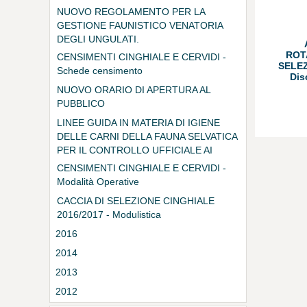
NUOVO REGOLAMENTO PER LA
GESTIONE FAUNISTICO VENATORIA
DEGLI UNGULATI.
ROT
CENSIMENTI CINGHIALE E CERVIDI -
SELEZ
Schede censimento
Dis
NUOVO ORARIO DI APERTURA AL
PUBBLICO
LINEE GUIDA IN MATERIA DI IGIENE
DELLE CARNI DELLA FAUNA SELVATICA
PER IL CONTROLLO UFFICIALE AI
SENSI DEI REG.TI CE 853/2004 E
CENSIMENTI CINGHIALE E CERVIDI -
854/2004
Modalità Operative
CACCIA DI SELEZIONE CINGHIALE
2016/2017 - Modulistica
2016
2014
2013
2012