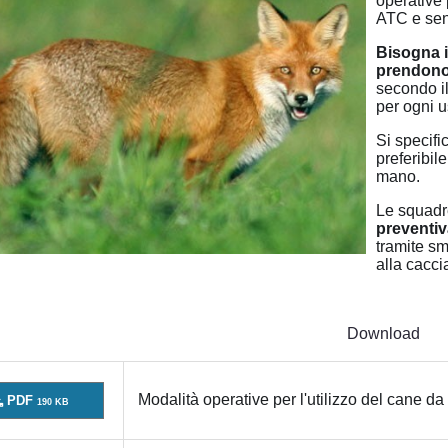
operative 
ATC e sen
Bisogna i
prendono 
secondo il
per ogni u
Si specifi
preferibil
mano.
Le squadre
preventi
tramite sm
alla cacci
Download
Modalità operative per l'utilizzo del cane d
PDF
190 KB