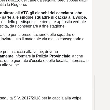
per l’utilizzo del cane da seguita” predisposte dagli
tita la Regione.
noltrare all'ATC gli elenchi dei cacciatori che
parte alle singole squadre di caccia alla volpe
,
 modello predisposto, e riempire apposito verbale
scita, da riconsegnare a fine stagione.
ca che per la presentazione delle squadre è
e inviare tutto il materiale via mail o consegnarlo a
 per la caccia alla volpe, devono
vamente
informare la
Polizia Provinciale
, anche
s, delle giornate d'uscita e delle località interessate
a alla volpe.
a seguita S.V. 2017/2018 per la caccia alla volpe