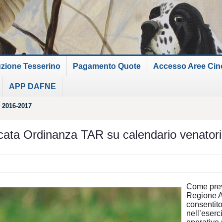
uzione Tesserino
Pagamento Quote
Accesso Aree Cinof
APP DAFNE
 2016-2017
cata Ordinanza TAR su calendario venator
Come prev
Regione 
consentito
nell’eserc