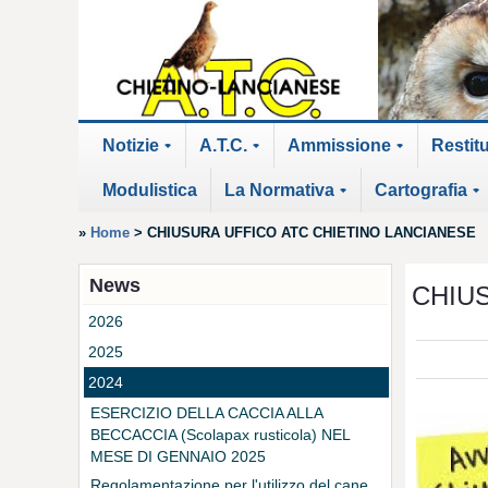
Notizie
A.T.C.
Ammissione
Restit
+
+
+
Modulistica
La Normativa
Cartografia
+
+
»
Home
>
CHIUSURA UFFICO ATC CHIETINO LANCIANESE
News
CHIU
2026
2025
2024
ESERCIZIO DELLA CACCIA ALLA
BECCACCIA (Scolapax rusticola) NEL
MESE DI GENNAIO 2025
Regolamentazione per l'utilizzo del cane