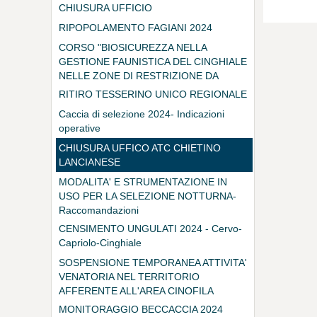
DEI BIOREGOLATORI
CHIUSURA UFFICIO
RIPOPOLAMENTO FAGIANI 2024
CORSO "BIOSICUREZZA NELLA
GESTIONE FAUNISTICA DEL CINGHIALE
NELLE ZONE DI RESTRIZIONE DA
PESTE SUINA AFRICANA"
RITIRO TESSERINO UNICO REGIONALE
Caccia di selezione 2024- Indicazioni
operative
CHIUSURA UFFICO ATC CHIETINO
LANCIANESE
MODALITA' E STRUMENTAZIONE IN
USO PER LA SELEZIONE NOTTURNA-
Raccomandazioni
CENSIMENTO UNGULATI 2024 - Cervo-
Capriolo-Cinghiale
SOSPENSIONE TEMPORANEA ATTIVITA'
VENATORIA NEL TERRITORIO
AFFERENTE ALL'AREA CINOFILA
TEMPORANEA NEL COMUNE DI RAPINO
MONITORAGGIO BECCACCIA 2024