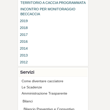
TERRITORIO A CACCIA PROGRAMMATA
DELL'ATC CHIETINO LANCIANESE
INCONTRO PER MONITORAGGIO
BECCACCIA
2019
2018
2017
2016
2014
2013
2012
Servizi
Come diventare cacciatore
Le Scadenze
Amministrazione Trasparente
Bilanci
Bilancio Preventivo e Consuntivo