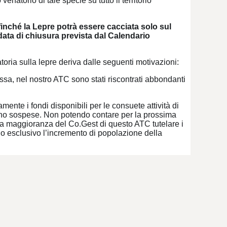
enatorio di tale specie su tutto il territorio
inché la Lepre potrà essere cacciata solo sul
data di chiusura prevista dal Calendario
toria sulla lepre deriva dalle seguenti motivazioni:
ossa, nel nostro ATC sono stati riscontrati abbondanti
ente i fondi disponibili per le consuete attività di
nno sospese. Non potendo contare per la prossima
lla maggioranza del Co.Gest di questo ATC tutelare i
do esclusivo l’incremento di popolazione della