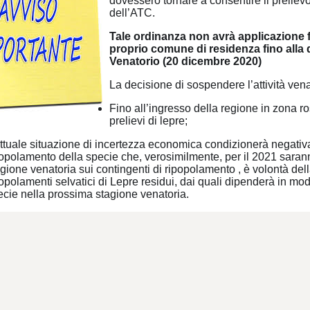
dovessero tornare a consentire il prelievo v
dell’ATC.
Tale ordinanza non avrà applicazione f
proprio comune di residenza fino alla 
Venatorio (20 dicembre 2020)
La decisione di sospendere l’attività vena
Fino all’ingresso della regione in zona r
prelievi di lepre;
ttuale situazione di incertezza economica condizionerà negativam
popolamento della specie che, verosimilmente, per il 2021 sara
agione venatoria sui contingenti di ripopolamento , è volontà de
opolamenti selvatici di Lepre residui, dai quali dipenderà in mo
ecie nella prossima stagione venatoria.