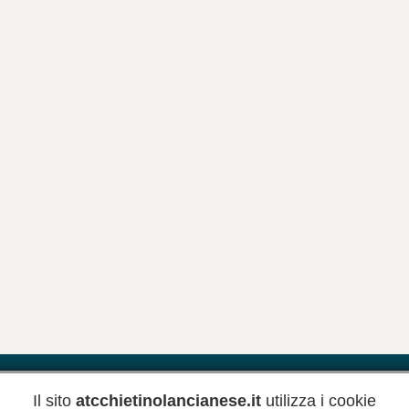
Riferimenti
Meteo
Newsletter
Inform
Il sito
atcchietinolancianese.it
utilizza i cookie