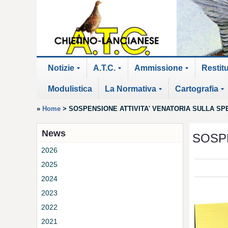
Notizie
A.T.C.
Ammissione
Restit
+
+
+
Modulistica
La Normativa
Cartografia
+
+
»
Home
>
SOSPENSIONE ATTIVITA' VENATORIA SULLA SP
News
SOSPE
2026
2025
2024
2023
2022
2021