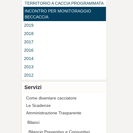
TERRITORIO A CACCIA PROGRAMMATA
DELL'ATC CHIETINO LANCIANESE
INCONTRO PER MONITORAGGIO
BECCACCIA
2019
2018
2017
2016
2014
2013
2012
Servizi
Come diventare cacciatore
Le Scadenze
Amministrazione Trasparente
Bilanci
Bilancio Preventivo e Consuntivo