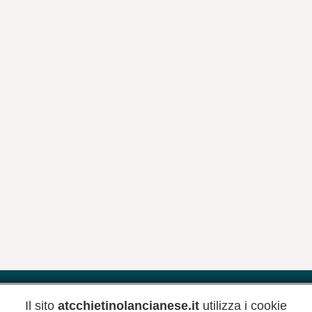
Riferimenti
Meteo
Newsletter
Inform
Il sito
atcchietinolancianese.it
utilizza i cookie