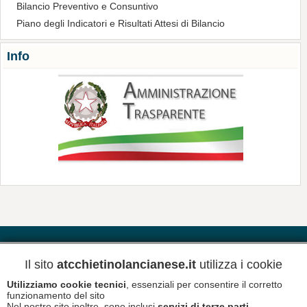
Bilancio Preventivo e Consuntivo
Piano degli Indicatori e Risultati Attesi di Bilancio
Info
Contatti
Riferimenti
Meteo
Il sito
atcchietinolancianese.it
utilizza i cookie
Utilizziamo cookie tecnici
, essenziali per consentire il corretto
Newsletter
Informativa Privacy
funzionamento del sito
Nel nostro sito inoltre, sono inclusi
servizi di terze parti