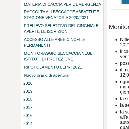
MATERIA DI CACCIA PER L'EMERGENZA
DA COVID-19
RACCOLTA ALI BECCACCE ABBATTUTE
STAGIONE VENATORIA 2020/2021
Monito
PRELIEVO SELETTIVO DEL CINGHIALE -
APERTE LE ISCRIZIONI
l'at
ACCESSO ALLE AREE CINOFILE
202
PERMANENTI
il c
MONITORAGGIO BECCACCIA NEGLI
vena
ISTITUTI DI PROTEZIONE
poss
RIPOPOLAMENTO LEPRI 2021
il m
12:0
Nuovo orario di apertura
ogni
2020
moni
2019
gior
la s
2018
la s
2017
la s
2016
all'
auto
2014
qual