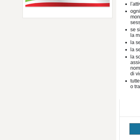
l'at
ogni
moni
sess
se s
la m
la s
la s
la s
assi
nomi
di v
tutt
o tr