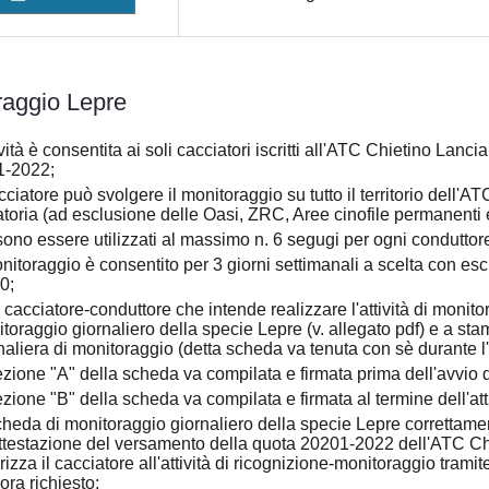
raggio Lepre
tività è consentita ai soli cacciatori iscritti all'ATC Chietino La
1-2022;
acciatore può svolgere il monitoraggio su tutto il territorio dell'A
toria (ad esclusione delle Oasi, ZRC, Aree cinofile permanenti
ono essere utilizzati al massimo n. 6 segugi per ogni conduttor
onitoraggio è consentito per 3 giorni settimanali a scelta con esc
0;
 cacciatore-conduttore che intende realizzare l'attività di monit
toraggio giornaliero della specie Lepre (v. allegato pdf) e a s
naliera di monitoraggio (detta scheda va tenuta con sè durante l'a
ezione "A" della scheda va compilata e firmata prima dell'avvio del
ezione "B" della scheda va compilata e firmata al termine dell'atti
cheda di monitoraggio giornaliero della specie Lepre correttam
attestazione del versamento della quota 20201-2022 dell'ATC 
rizza il cacciatore all'attività di ricognizione-monitoraggio tramite
ora richiesto;