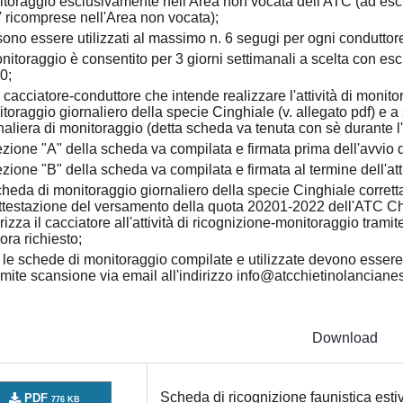
toraggio esclusivamente nell'Area non vocata dell'ATC (ad escl
ricomprese nell'Area non vocata);
ono essere utilizzati al massimo n. 6 segugi per ogni conduttor
onitoraggio è consentito per 3 giorni settimanali a scelta con esc
0;
 cacciatore-conduttore che intende realizzare l'attività di monit
toraggio giornaliero della specie Cinghiale (v. allegato pdf) e
naliera di monitoraggio (detta scheda va tenuta con sè durante l'a
ezione "A" della scheda va compilata e firmata prima dell'avvio del
ezione "B" della scheda va compilata e firmata al termine dell'atti
cheda di monitoraggio giornaliero della specie Cinghiale corret
attestazione del versamento della quota 20201-2022 dell'ATC 
rizza il cacciatore all'attività di ricognizione-monitoraggio tramite
ora richiesto;
e le schede di monitoraggio compilate e utilizzate devono esse
amite scansione via email all'indirizzo info@atcchietinolancianes
Download
Scheda di ricognizione faunistica esti
PDF
776 KB