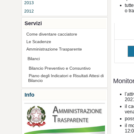
2013
tutt
o tr
2012
Servizi
Come diventare cacciatore
Le Scadenze
Amministrazione Trasparente
Bilanci
Bilancio Preventivo e Consuntivo
Piano degli Indicatori e Risultati Attesi di
Monito
Bilancio
l'at
Info
202
il c
vena
poss
il m
12:0