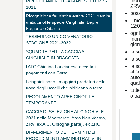
moni
RIPOPOLAMENTO FAGIANI SETTEMBRE
ZRV 
2021
poss
Ricognizione faunistica estiva 2021 tramite
il m
unità cinofile specie Cinghiale, Lepre,
12:0
Fagiano e Starna
ogni
TESSERINO UNICO VENATORIO
moni
STAGIONE 2021-2022
gior
la s
SQUADRE PER LA CACCIA AL
CINGHIALE IN BRACCATA
la s
la s
l'ATC Chietino Lancianese accetta i
all'
pagamenti con Carta
auto
I cinghiali sono i maggiori predatori delle
qual
uova degli uccelli che nidificano a terra
tutt
o tr
REGOLAMENTO AREE CINOFILE
TEMPORANEE
CACCIA DI SELEZIONE AL CINGHIALE
2021 nelle Macroaree, Area Non Vocata,
ZRV, ex A.C. Orsogna(parte), ex ZRC
Bucchianico(parte)
DIFFERIMENTO DEI TERMINI DEI
PROCEDIMENTI AMMINISTRATIVI IN