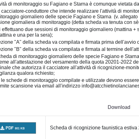
tività di monitoraggio su Fagiano e Starna è comunque vietata dal
 cacciatore-conduttore che intende realizzare l'attività di monit
toraggio giornaliero delle specie Fagiano e Starna (v. allegato
ione giornaliera di monitoraggio (detta scheda va tenuta con sè d
i effettuano due sessioni di monitoraggio giornaliero (mattina 
attina e una per la sera);
ezione "A" della scheda va compilata e firmata prima dell'avvio del
ezione "B" della scheda va compilata e firmata al termine dell'atti
cheda di monitoraggio giornaliero delle specie Fagiano e Starna
eme all'attestazione del versamento della quota 20201-2022 d
nale che autorizza il cacciatore all'attività di ricognizione-monit
igilanza qualora richiesto;
e le schede di monitoraggio compilate e utilizzate devono esse
amite scansione via email all'indirizzo info@atcchietinolancianes
Download
Scheda di ricognizione faunistica estiva
PDF
801 KB