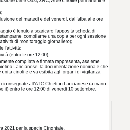
usione delle Oasi, ZRC, Aree cinofile permanenti e
e;
lusione del martedì e del venerdì, dall'alba alle ore
oraggio è tenuto a scaricare l'apposita scheda di
 a stamparne, compilarne una copia per ogni sessione
ttività di monitoraggio giornaliero);
l'attività;
vità (entro le ore 12:00);
tamente compilata e firmata rappresenta, assieme
Chietino Lancianese, la documentazione nominale che
 unità cinofile e va esibita agli organi di vigilanza
re riconsegnate all'ATC Chietino Lancianese (a mano
e.it) entro le ore 12:00 di venerdì 10 settembre.
va 2021 per la specie Cinghiale.