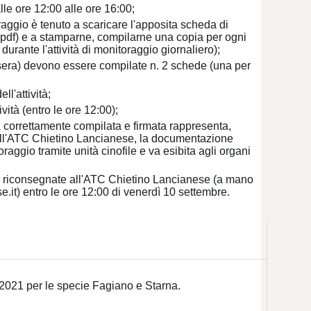
le ore 12:00 alle ore 16:00;
oraggio è tenuto a scaricare l'apposita scheda di
 pdf) e a stamparne, compilarne una copia per ogni
urante l'attività di monitoraggio giornaliero);
+ sera) devono essere compilate n. 2 schede (una per
l'attività;
vità (entro le ore 12:00);
 correttamente compilata e firmata rappresenta,
ell'ATC Chietino Lancianese, la documentazione
oraggio tramite unità cinofile e va esibita agli organi
re riconsegnate all'ATC Chietino Lancianese (a mano
e.it) entro le ore 12:00 di venerdì 10 settembre.
 2021 per le specie Fagiano e Starna.