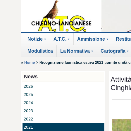
Notizie
A.T.C.
Ammissione
Restit
+
+
+
Modulistica
La Normativa
Cartografia
+
+
»
Home
>
Ricognizione faunistica estiva 2021 tramite unità c
News
Attivit
Cinghi
2026
2025
2024
2023
2022
2021