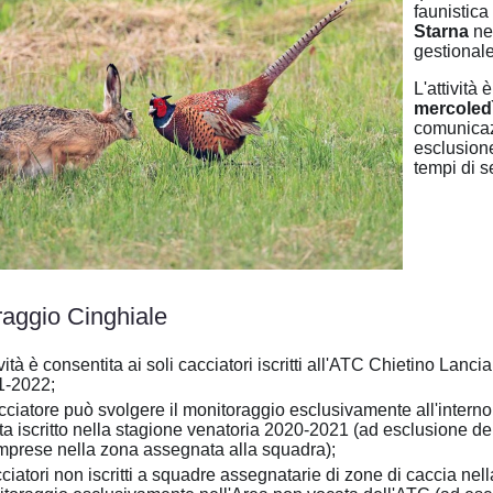
faunistica
Starna
nel
gestionale
L'attività
mercoledì
comunicazi
esclusione
tempi di se
raggio Cinghiale
tività è consentita ai soli cacciatori iscritti all'ATC Chietino La
1-2022;
acciatore può svolgere il monitoraggio esclusivamente all'intern
lta iscritto nella stagione venatoria 2020-2021 (ad esclusione 
mprese nella zona assegnata alla squadra);
cciatori non iscritti a squadre assegnatarie di zone di caccia n