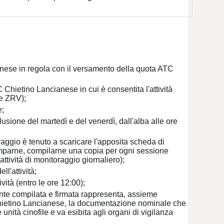
ncianese in regola con il versamento della quota ATC
TC Chietino Lancianese in cui è consentita l'attività
 e ZRV);
e;
lusione del martedì e del venerdì, dall'alba alle ore
oraggio è tenuto a scaricare l'apposita scheda di
tamparne, compilarne una copia per ogni sessione
ttività di monitoraggio giornaliero);
l'attività;
vità (entro le ore 12:00);
ente compilata e firmata rappresenta, assieme
Chietino Lancianese, la documentazione nominale che
 unità cinofile e va esibita agli organi di vigilanza