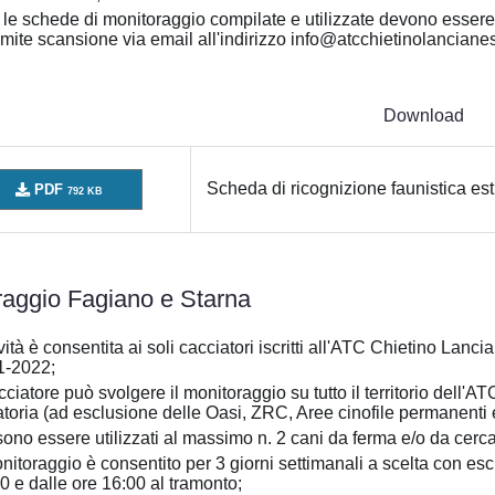
e le schede di monitoraggio compilate e utilizzate devono esse
amite scansione via email all'indirizzo info@atcchietinolancianes
Download
Scheda di ricognizione faunistica est
PDF
792 KB
raggio Fagiano e Starna
tività è consentita ai soli cacciatori iscritti all'ATC Chietino La
1-2022;
acciatore può svolgere il monitoraggio su tutto il territorio dell'A
toria (ad esclusione delle Oasi, ZRC, Aree cinofile permanenti
ono essere utilizzati al massimo n. 2 cani da ferma e/o da cerca
onitoraggio è consentito per 3 giorni settimanali a scelta con esc
0 e dalle ore 16:00 al tramonto;