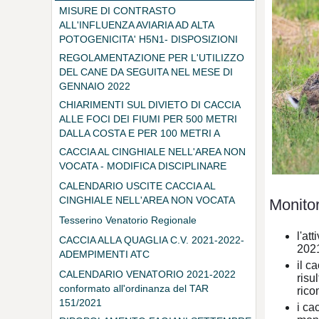
MISURE DI CONTRASTO
ALL'INFLUENZA AVIARIA AD ALTA
POTOGENICITA' H5N1- DISPOSIZIONI
PER I CACCIATORI
REGOLAMENTAZIONE PER L'UTILIZZO
DEL CANE DA SEGUITA NEL MESE DI
GENNAIO 2022
CHIARIMENTI SUL DIVIETO DI CACCIA
ALLE FOCI DEI FIUMI PER 500 METRI
DALLA COSTA E PER 100 METRI A
DESTRA E SINISTRA DEI FIUMI
CACCIA AL CINGHIALE NELL'AREA NON
VOCATA - MODIFICA DISCIPLINARE
CALENDARIO USCITE CACCIA AL
CINGHIALE NELL'AREA NON VOCATA
Monito
Tesserino Venatorio Regionale
l'at
CACCIA ALLA QUAGLIA C.V. 2021-2022-
202
ADEMPIMENTI ATC
il c
CALENDARIO VENATORIO 2021-2022
risu
conformato all'ordinanza del TAR
rico
151/2021
i ca