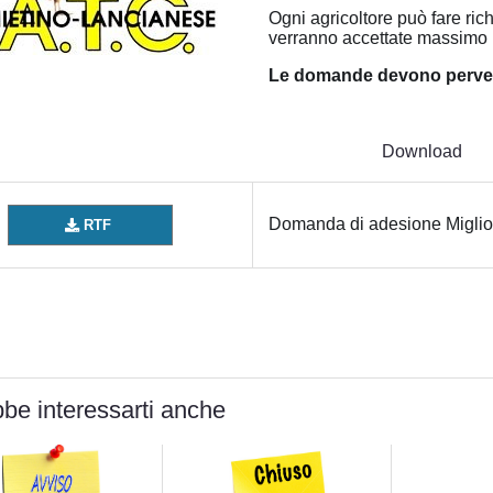
Ogni agricoltore può fare ri
verranno accettate massimo 
Le domande devono perveni
Download
Domanda di adesione Miglio
RTF
be interessarti anche