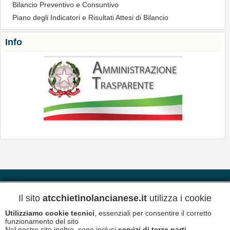
Bilancio Preventivo e Consuntivo
Piano degli Indicatori e Risultati Attesi di Bilancio
Info
Contatti
Riferimenti
Meteo
Il sito
atcchietinolancianese.it
utilizza i cookie
Utilizziamo cookie tecnici
, essenziali per consentire il corretto
Newsletter
Informativa Privacy
funzionamento del sito
Nel nostro sito inoltre, sono inclusi
servizi di terze parti