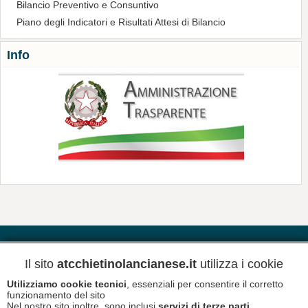
Bilancio Preventivo e Consuntivo
Piano degli Indicatori e Risultati Attesi di Bilancio
Info
Contatti
Riferimenti
Meteo
Il sito
atcchietinolancianese.it
utilizza i cookie
Utilizziamo cookie tecnici
, essenziali per consentire il corretto
Newsletter
Informativa Privacy
funzionamento del sito
Nel nostro sito inoltre, sono inclusi
servizi di terze parti