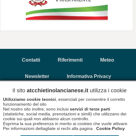
Contatti
Riferimenti
Meteo
Newsletter
Informativa Privacy
Il sito
atcchietinolancianese.it
utilizza i cookie
Copyright © 2026 A.T.C. Chietino Lancianese - P.Iva
Utilizziamo cookie tecnici
, essenziali per consentire il corretto
93017880696
funzionamento del sito
Nel nostro sito inoltre, sono inclusi
servizi di terze parti
(statistiche, social media, prenotazioni e simili) che utilizzano dei
Informativa Cookies
Disclaimer
cookie sui quali non abbiamo alcun controllo.
Esprima la sua preferenza in merito ai cookies che vuole attivare.
Per informazioni dettagliate si rechi alla pagina
Cookie Policy