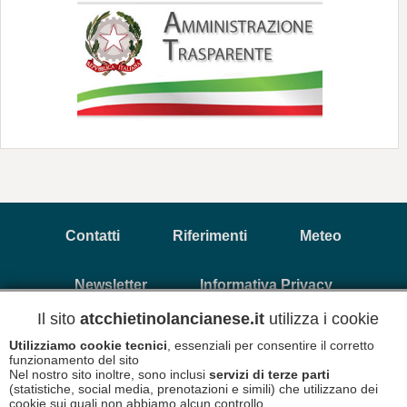
Contatti
Riferimenti
Meteo
Newsletter
Informativa Privacy
Il sito
atcchietinolancianese.it
utilizza i cookie
Utilizziamo cookie tecnici
, essenziali per consentire il corretto
Copyright © 2026 A.T.C. Chietino Lancianese - P.Iva
funzionamento del sito
93017880696
Nel nostro sito inoltre, sono inclusi
servizi di terze parti
(statistiche, social media, prenotazioni e simili) che utilizzano dei
cookie sui quali non abbiamo alcun controllo.
Informativa Cookies
Disclaimer