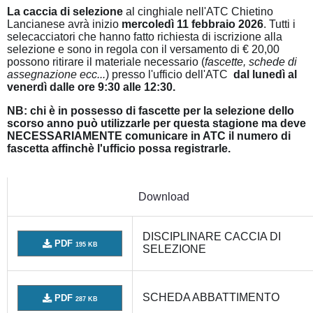
La caccia di selezione
al cinghiale nell'ATC Chietino
Lancianese avrà inizio
mercoledì 11 febbraio 2026
. Tutti i
selecacciatori che hanno fatto richiesta di iscrizione alla
selezione e sono in regola con il versamento di € 20,00
possono ritirare il materiale necessario (
fascette, schede di
assegnazione ecc...
) presso l'ufficio dell'ATC
dal lunedì al
venerdì
dalle ore 9:30 alle 12:30.
NB: chi è in possesso di fascette per la selezione dello
scorso anno può utilizzarle per questa stagione ma deve
NECESSARIAMENTE comunicare in ATC il numero di
fascetta affinchè l'ufficio possa registrarle.
Download
DISCIPLINARE CACCIA DI
PDF
195 KB
SELEZIONE
SCHEDA ABBATTIMENTO
PDF
287 KB