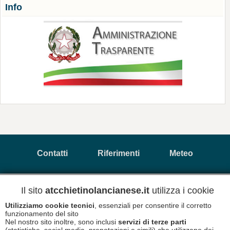
Info
Contatti
Riferimenti
Meteo
Newsletter
Informativa Privacy
Il sito
atcchietinolancianese.it
utilizza i cookie
Utilizziamo cookie tecnici
, essenziali per consentire il corretto
funzionamento del sito
Copyright © 2026 A.T.C. Chietino Lancianese - P.Iva
Nel nostro sito inoltre, sono inclusi
servizi di terze parti
93017880696