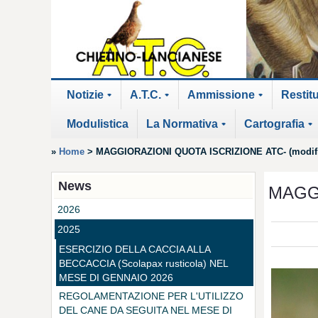
Notizie
A.T.C.
Ammissione
Restit
+
+
+
Modulistica
La Normativa
Cartografia
+
+
»
Home
>
MAGGIORAZIONI QUOTA ISCRIZIONE ATC- (modifica
News
MAGGI
2026
2025
ESERCIZIO DELLA CACCIA ALLA
BECCACCIA (Scolapax rusticola) NEL
MESE DI GENNAIO 2026
REGOLAMENTAZIONE PER L'UTILIZZO
DEL CANE DA SEGUITA NEL MESE DI