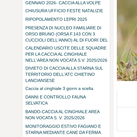
GENNAIO 2026- CACCIA ALLA VOLPE
CHIUSURA UFFICIO FESTE NATALIZIE
RIPOPOLAMENTO LEPRI 2025
PRESENZA DI NUCLEO FAMILIARE DI
ORSO BRUNO (ORSA F.143 CON 3
CUCCIOLI DELL'ANNO) AL DI FUORI DEL
TERRITORIO DEL PARCO NAZIONALE
CALENDARIO USCITE DELLE SQUADRE
DELLA MAIELLA
PER LA CACCIA AL CINGHIALE
NELL'AREA NON VOCATA S.V. 2025/2026
DIVIETO DI CACCIA ALLA STARNA SUL
TERRITORIO DELL'ATC CHIETINO
LANCIANSESE
Caccia al cinghiale 3 giorni a scelta
DANNI E CONTROLLO FAUNA
SELVATICA
BANDO-CACCIA AL CINGHIALE AREA
NON VOCATA S. V. 2025/2026
MONITORAGGIO ESTIVO FAGIANO E
STARNA MEDIANTE CANE DA FERMA