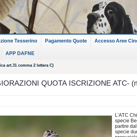
uzione Tesserino
Pagamento Quote
Accesso Aree Cinof
APP DAFNE
 art.31 comma 2 lettera C)
ORAZIONI QUOTA ISCRIZIONE ATC- (modif
L'ATC Chie
specie Bec
partire dal
specie du