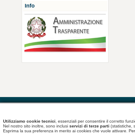
Info
Contatti
Utilizziamo cookie tecnici
, essenziali per consentire il corretto fun
Nel nostro sito inoltre, sono inclusi
servizi di terze parti
(statistiche, 
Copyright © 2026 A.T.C. Chietino Lancianese - P.Iva 93017880696
Esprima la sua preferenza in merito ai cookies che vuole attivare. Per