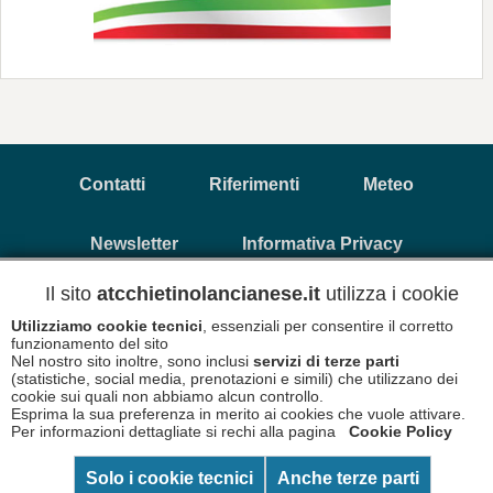
Contatti
Riferimenti
Meteo
Newsletter
Informativa Privacy
Il sito
atcchietinolancianese.it
utilizza i cookie
Utilizziamo cookie tecnici
, essenziali per consentire il corretto
Copyright © 2026 A.T.C. Chietino Lancianese - P.Iva
93017880696
funzionamento del sito
Nel nostro sito inoltre, sono inclusi
servizi di terze parti
(statistiche, social media, prenotazioni e simili) che utilizzano dei
Informativa Cookies
Disclaimer
cookie sui quali non abbiamo alcun controllo.
Esprima la sua preferenza in merito ai cookies che vuole attivare.
Per informazioni dettagliate si rechi alla pagina
Cookie Policy
Solo i cookie tecnici
Anche terze parti