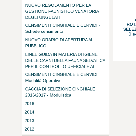
NUOVO REGOLAMENTO PER LA
GESTIONE FAUNISTICO VENATORIA
DEGLI UNGULATI.
ROT
CENSIMENTI CINGHIALE E CERVIDI -
SELEZ
Schede censimento
Dis
NUOVO ORARIO DI APERTURA AL
PUBBLICO
LINEE GUIDA IN MATERIA DI IGIENE
DELLE CARNI DELLA FAUNA SELVATICA
PER IL CONTROLLO UFFICIALE AI
SENSI DEI REG.TI CE 853/2004 E
CENSIMENTI CINGHIALE E CERVIDI -
854/2004
Modalità Operative
CACCIA DI SELEZIONE CINGHIALE
2016/2017 - Modulistica
2016
2014
2013
2012