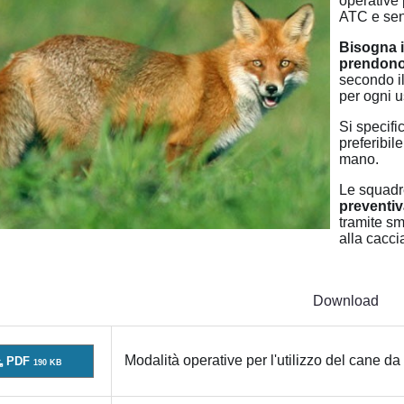
operative 
ATC e sen
Bisogna i
prendono 
secondo il
per ogni u
Si specifi
preferibil
mano.
Le squadre
preventi
tramite sm
alla cacci
Download
Modalità operative per l'utilizzo del cane d
PDF
190 KB