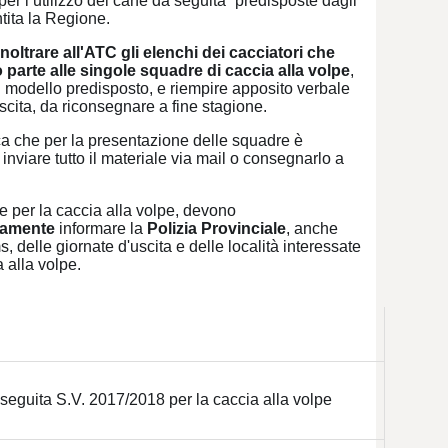
per l’utilizzo del cane da seguita” predisposte dagli
tita la Regione.
noltrare all'ATC gli elenchi dei cacciatori che
parte alle singole squadre di caccia alla volpe
,
 modello predisposto, e riempire apposito verbale
scita, da riconsegnare a fine stagione.
ca che per la presentazione delle squadre è
e inviare tutto il materiale via mail o consegnarlo a
 per la caccia alla volpe, devono
vamente
informare la
Polizia Provinciale
, anche
s, delle giornate d'uscita e delle località interessate
a alla volpe.
a seguita S.V. 2017/2018 per la caccia alla volpe