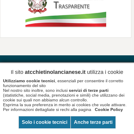
Contatti
Riferimenti
Meteo
Il sito
atcchietinolancianese.it
utilizza i cookie
Utilizziamo cookie tecnici
, essenziali per consentire il corretto
Newsletter
Informativa Privacy
funzionamento del sito
Nel nostro sito inoltre, sono inclusi
servizi di terze parti
(statistiche, social media, prenotazioni e simili) che utilizzano dei
cookie sui quali non abbiamo alcun controllo.
Esprima la sua preferenza in merito ai cookies che vuole attivare.
Copyright © 2026 A.T.C. Chietino Lancianese - P.Iva
Per informazioni dettagliate si rechi alla pagina
Cookie Policy
93017880696
Informativa Cookies
Disclaimer
Solo i cookie tecnici
Anche terze parti