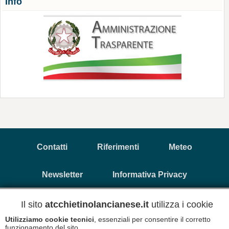
Info
Contatti
Riferimenti
Meteo
Newsletter
Informativa Privacy
Il sito
atcchietinolancianese.it
utilizza i cookie
Copyright © 2026 A.T.C. Chietino Lancianese - P.Iva
Utilizziamo cookie tecnici
, essenziali per consentire il corretto
93017880696
funzionamento del sito