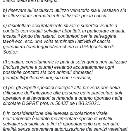
attesa della loro consegna;
b) riservare all’esclusivo utilizzo venatorio sia il vestiario sia
le attrezzature normalmente utilizzate per la caccia;
c) disinfettare accuratamente stivali e superfici venute a
contatto con volatili selvatici abbattuti, in particolare anatidi,
inclusi il fondo dei natanti, contenitori per la selvaggina,
tavoli ecc. ecc. una volta terminata l’attività di caccia
giornaliera (candeggina/varechina 5-10% Ipoclorito di
Sodio);
d) smaltire correttamente le parti di selvaggina non utilizzate
(incluse penne e piume) evitando accuratamente ogni
possibile contatto sia con animali domestici
(cani/gatti/pollame/suini) sia con i selvatici;
e) per gli aspetti specifici collegati alla prevenzione della
diffusione dell’infezione alle persone ed in particolare agli
operatori e ai lavoratori si rimanda a quanto riportato nella
circolare DGPRE prot. n. 56437 de l’8/12/2021.
f) in considerazione dell’elevata circolazione virale
nell’ambiente è vietato movimentare specie di volatili
selvatici sensibili sia a fini di ripopolamento che per altre
finalità senza preventiva autorizzazione dei servizi veterinari